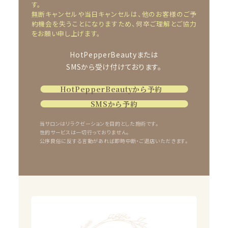
す。
無断キャンセルや当日キャンセルは、他のお客様のご予
約機会を失うことになりますため、何卒ご理解とご協力
をお願い申し上げます。
HotPepperBeautyまたは
SMSから受け付けております。
HotPepperBeautyから予約
SMSから予約
当サロンはリラクゼーションを目的とした施術です。
性的サービスは一切行っておりません。
公序良俗に反する言動があれば即時中断・ご退店いただきます。